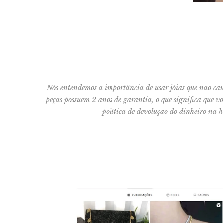
Nós entendemos a importância de usar jóias que não causa
peças possuem 2 anos de garantia, o que significa que v
política de devolução do dinheiro na h