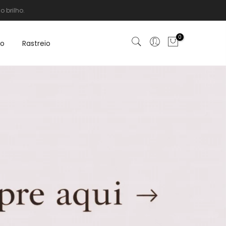
 brilho.
0
to
Rastreio