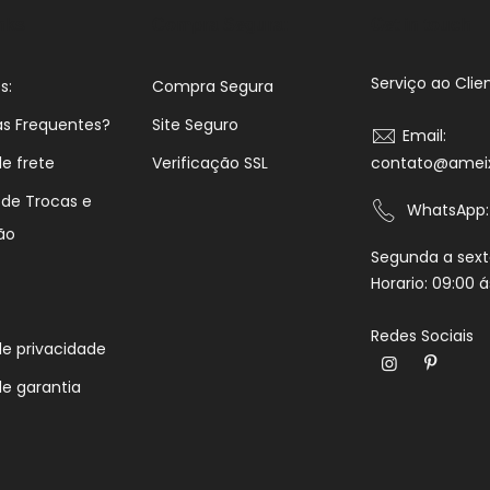
inks
Compra Segura:
Get in touch
Serviço ao Clie
s:
Compra Segura
as Frequentes?
Site Seguro
Email:
de frete
Verificação SSL
contato@ameix
s de Trocas e
WhatsApp:
ão
Segunda a sext
Horario: 09:00 á
Redes Sociais
 de privacidade
de garantia