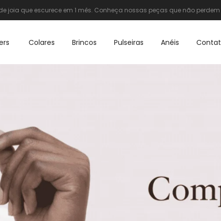
e joia que escurece em 1 mês. Conheça nossas peças que não perdem o
ers
Colares
Brincos
Pulseiras
Anéis
Conta