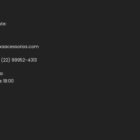
nte:
aacessorios.com
 (22) 99952-4313
a:
s 18:00