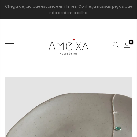
Chega de joia que escurece em 1 mês. Conheça nossas peças que
não perdem o brilho.
0